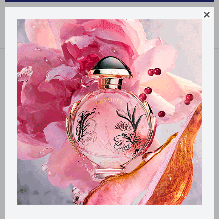
CUIDADO PERSONAL SS FASHION

Recomendados
Filtrando por:
SS Fashion
Llega
MAÑANA
Llega
MAÑANA