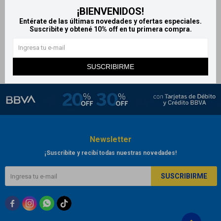
¡BIENVENIDOS!
Peine Infantil
Entérate de las últimas novedades y ofertas especiales.
305
$
Suscribite y obtené 10% off en tu primera compra.
SUSCRIBIRME
Newsletter
¡Suscribite y recibí todas nuestras novedades!
SUSCRIBIRME


