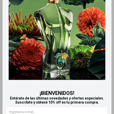
Valentino Born in Roma
Valentino Born In Roma
Purple Melancholia Donna -
Extradose - 50 ml
100 ml
10.800
$
12.295
$
¡BIENVENIDOS!
Entérate de las últimas novedades y ofertas especiales.
Suscribite y obtené 10% off en tu primera compra.