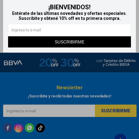
¡BIENVENIDOS!
X-pel loción piojicida
Entérate de las últimas novedades y ofertas especiales.
684
$
911
$
Suscribite y obtené 10% off en tu primera compra.
SUSCRIBIRME
Newsletter
¡Suscribite y recibí todas nuestras novedades!
SUSCRIBIRME


