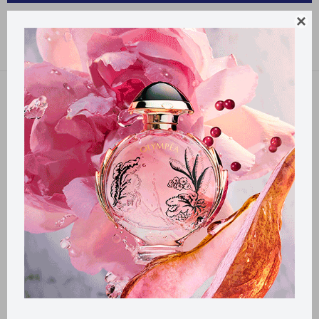
CUIDADO PERSONAL X-PEL

Recomendados
Filtrando por:
X-pel
Llega
HOY
Llega
HOY