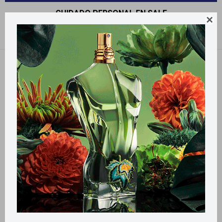
CUIDADO PERSONAL EN SALE

Recomendados
Filtrando por:
Sale
Llega
HOY
Llega
HOY