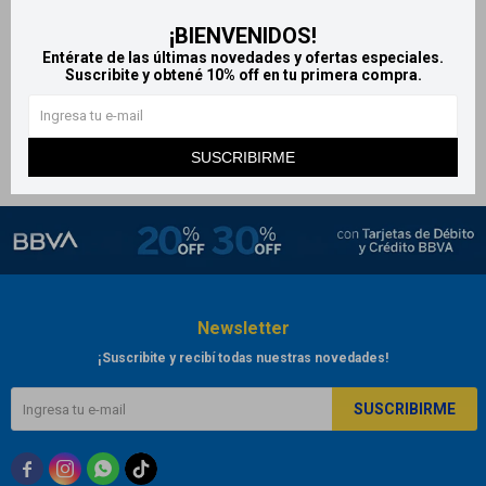
Carolina Herrera edt Bad Boy
¡BIENVENIDOS!
Sparkling Ice 100 ml
Entérate de las últimas novedades y ofertas especiales.
4.999
Suscribite y obtené 10% off en tu primera compra.
$
SUSCRIBIRME
Newsletter
¡Suscribite y recibí todas nuestras novedades!
SUSCRIBIRME


