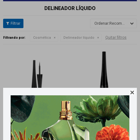
DELINEADOR LÍQUIDO
Recomendados
Quitar filtros
Filtrando por:
Cosmética
Delineador líquido

Llega
EL LUNES
Llega
EL LUNES
Llega
EL LUNES
Llega
EL LUNES