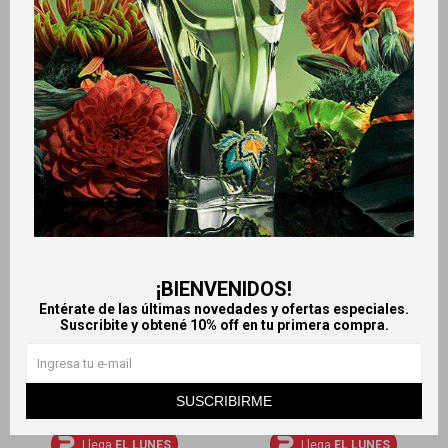
Wet n Wild megaliner
Delineador Líquido New Color
delineador líquido waterproof
252
$
488
$
¡BIENVENIDOS!
Entérate de las últimas novedades y ofertas especiales.
Suscribite y obtené 10% off en tu primera compra.
SUSCRIBIRME
Llega
EL LUNES
Llega
EL LUNES
Llega
EL LUNES
Llega
EL LUNES