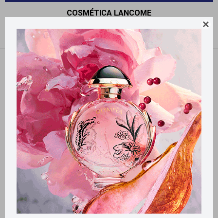
COSMÉTICA LANCOME

Recomendados
Quitar filtros
Filtrando por:
Cosmética
Lancome
Llega
MAÑANA
Llega
MAÑANA
Llega
MAÑANA
Llega
MAÑANA