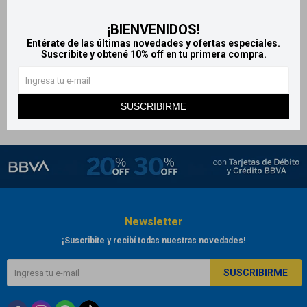
Set Idole Lancome máscara
Lancome Flutter Extension
¡BIENVENIDOS!
de pestañas + delineador +
máscara de pestañas
Entérate de las últimas novedades y ofertas especiales.
desmaquillante
2.120
$
Suscribite y obtené 10% off en tu primera compra.
2.120
$
SUSCRIBIRME
Newsletter
¡Suscribite y recibí todas nuestras novedades!
SUSCRIBIRME