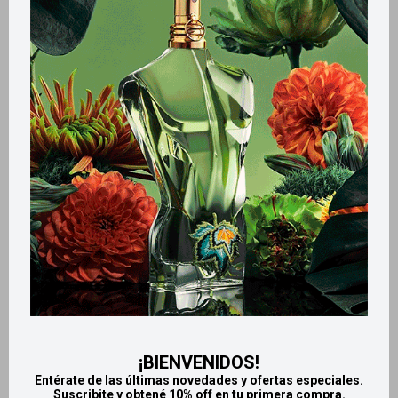
Llega
MAÑANA
Llega
MAÑANA
Llega
MAÑANA
Llega
MAÑANA
Set labiales+delineadores
Nicka K máscara de pestañas
Nicka K - Tono rojo + rosa viejo
- Negro
750
379
$
$
¡BIENVENIDOS!
Entérate de las últimas novedades y ofertas especiales.
Suscribite y obtené 10% off en tu primera compra.