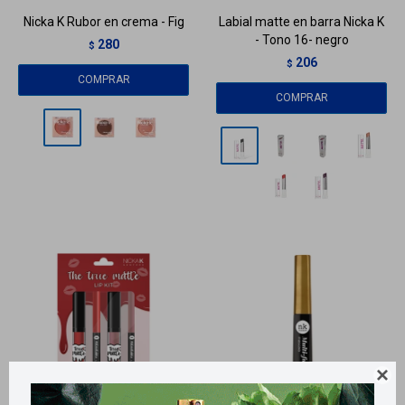
Nicka K Rubor en crema - Fig
Labial matte en barra Nicka K
- Tono 16- negro
280
$
206
$
