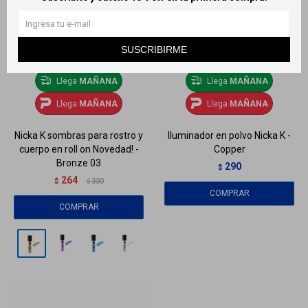
SUSCRIBIRME
Llega
MAÑANA
Llega
MAÑANA
Llega
MAÑANA
Llega
MAÑANA
Nicka K sombras para rostro y
Iluminador en polvo Nicka K -
cuerpo en roll on Novedad! -
Copper
Bronze 03
290
$
264
$
330
$