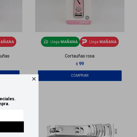
AÑANA
Llega
MAÑANA
Llega
MAÑANA
auñas
Cortauñas rosa
99
$

eciales.
mpra.