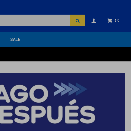
0
$
T
SALE