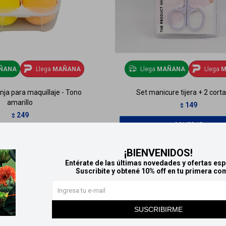
ÑANA
Llega
MAÑANA
Llega
MAÑANA
Llega
M
nja para maquillaje - Tono
Set manicure tijera + 2 cort
amarillo
149
$
249
$
¡BIENVENIDOS!
Entérate de las últimas novedades y ofertas esp
Suscribite y obtené 10% off en tu primera co
SUSCRIBIRME