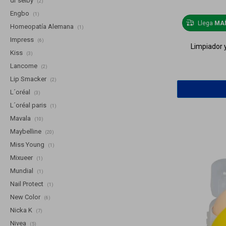
dr selby
(2)
Engbo
(1)
Llega
MA
Homeopatía Alemana
(1)
Impress
(6)
Limpiador 
Kiss
(3)
Lancome
(2)
Lip Smacker
(2)
L´oréal
(3)
L´oréal paris
(1)
Mavala
(10)
Maybelline
(20)
Miss Young
(1)
Mixueer
(1)
Mundial
(1)
Nail Protect
(1)
New Color
(6)
Nicka K
(7)
Nivea
(5)