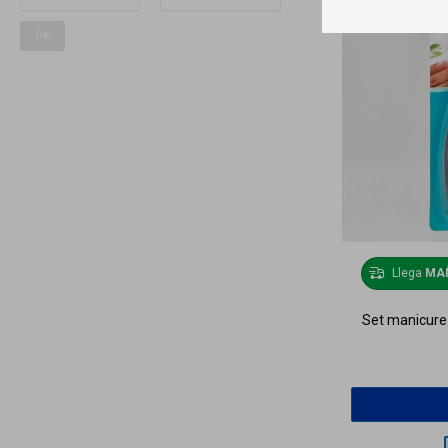
OK
Llega
MA
Set manicure 