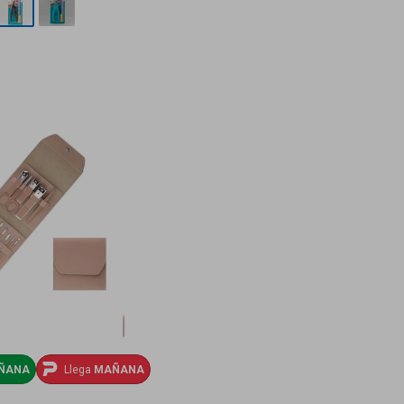
ÑANA
Llega
MAÑANA