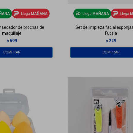
ÑANA
Llega
MAÑANA
Llega
MAÑANA
Llega
M
y secador de brochas de
Set de limpieza facial esponjas
maquillaje
Fucsia
599
229
$
$