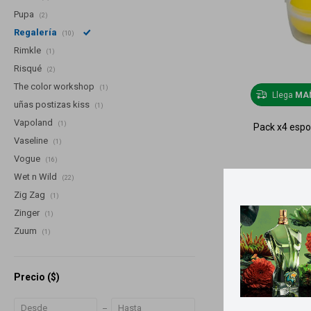
Pupa
(2)
Regalería
(10)
Rimkle
(1)
Risqué
(2)
The color workshop
(1)
Llega
MA
uñas postizas kiss
(1)
Vapoland
(1)
Pack x4 espo
Vaseline
(1)
Vogue
(16)
Wet n Wild
(22)
Zig Zag
(1)
Zinger
(1)
Zuum
(1)
Precio
($)