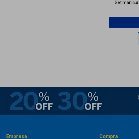
Set manicur
Empresa
Compra