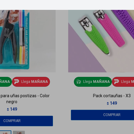
ÑANA
Llega
MAÑANA
Llega
MAÑANA
Llega
M
para uñas postizas - Color
Pack cortauñas - X3
negro
149
$
149
$