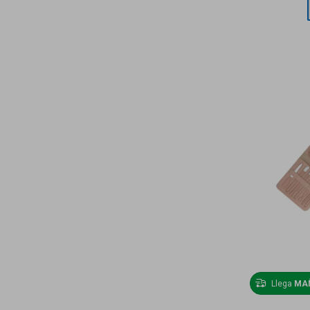
Llega
MA