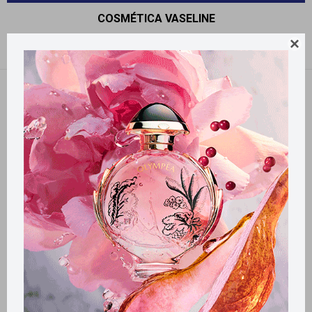
COSMÉTICA VASELINE

Recomendados
Quitar filtros
Filtrando por:
Cosmética
Vaseline
Llega
HOY
Llega en
2 HS