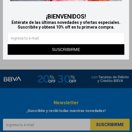
Vaseline protector de labios -
Rosy Lips
¡BIENVENIDOS!
245
$
Entérate de las últimas novedades y ofertas especiales.
Suscribite y obtené 10% off en tu primera compra.
SUSCRIBIRME
Newsletter
¡Suscribite y recibí todas nuestras novedades!
SUSCRIBIRME