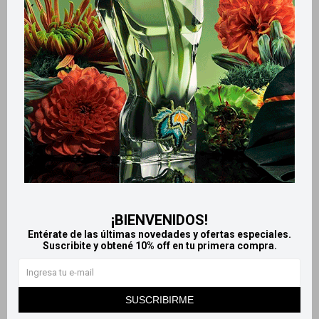
Biotherm limpiador
Biotherm Biosource loción
espumoso Aquasource Hydra
hidratante piel seca 200 ml
barrier cleanser 150 ml
2.280
$
2.470
$
¡BIENVENIDOS!
Entérate de las últimas novedades y ofertas especiales.
Suscribite y obtené 10% off en tu primera compra.
SUSCRIBIRME