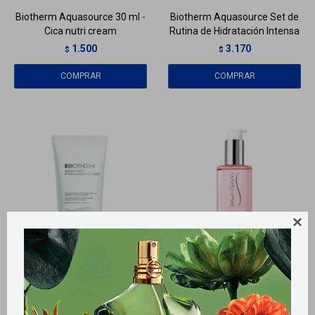
Biotherm Aquasource 30 ml -
Biotherm Aquasource Set de
Cica nutri cream
Rutina de Hidratación Intensa
1.500
3.170
$
$

Llega
HOY
Llega
HOY
Llega
HOY
Llega
HOY