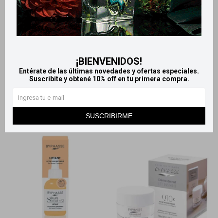
Llega
MAÑANA
Llega
MAÑANA
Llega
MAÑANA
Llega
MAÑANA
¡BIENVENIDOS!
Byphasse agua micelar
Byphasse exfoliante para
Entérate de las últimas novedades y ofertas especiales.
bifásica 500 ml
rostro 150 ml
Suscribite y obtené 10% off en tu primera compra.
560
390
$
$
SUSCRIBIRME