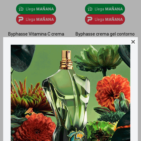
Llega
MAÑANA
Llega
MAÑANA
Llega
MAÑANA
Llega
MAÑANA
Byphasse Vitamina C crema
Byphasse crema gel contorno
anti age iluminadora 50ml
de ojos Lift instant 20ml

560
690
$
$