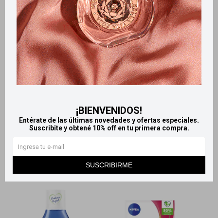
Llega
MAÑANA
Llega
MAÑANA
Llega
MAÑANA
Llega
MAÑANA
Nivea cr facial 5 en 1 100 g -
Nivea Agua micelar bifásica
Nutritiva
Expert 400 ml
694
616
$
$
¡BIENVENIDOS!
Entérate de las últimas novedades y ofertas especiales.
Suscribite y obtené 10% off en tu primera compra.
SUSCRIBIRME