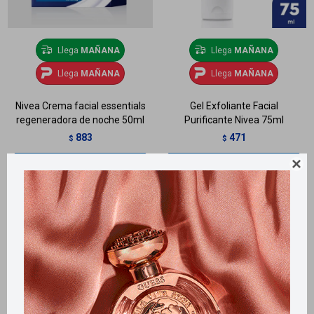
Llega
MAÑANA
Llega
MAÑANA
Llega
MAÑANA
Llega
MAÑANA
Nivea Crema facial essentials
Gel Exfoliante Facial
regeneradora de noche 50ml
Purificante Nivea 75ml
883
471
$
$
