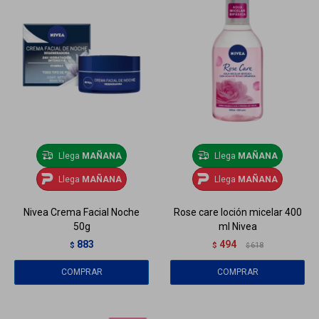
Llega
MAÑANA
Llega
MAÑANA
Llega
MAÑANA
Llega
MAÑANA
Nivea Crema Facial Noche
Rose care loción micelar 400
50g
ml Nivea
883
494
$
$
618
$