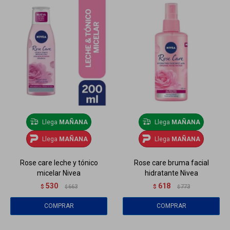
Llega
MAÑANA
Llega
MAÑANA
Llega
MAÑANA
Llega
MAÑANA
Rose care leche y tónico
Rose care bruma facial
micelar Nivea
hidratante Nivea
530
618
$
663
$
773
$
$