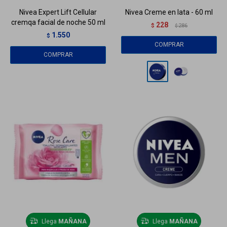
Nivea Expert Lift Cellular
Nivea Creme en lata - 60 ml
cremqa facial de noche 50 ml
228
$
286
$
1.550
$
Llega
MAÑANA
Llega
MAÑANA