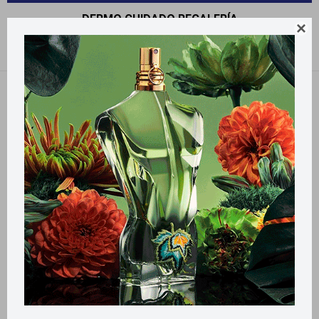
DERMO CUIDADO REGALERÍA

Recomendados
Quitar filtros
Filtrando por:
Dermo cuidado
Regalería
Llega
MAÑANA
Llega
MAÑANA