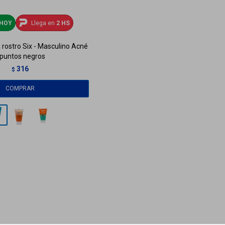
HOY
Llega en
2 HS
 rostro Six - Masculino Acné
 puntos negros
316
$