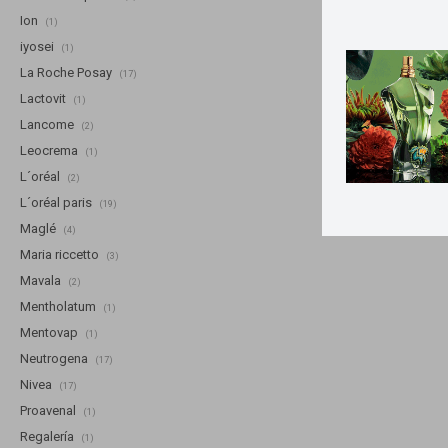
Ion
(1)
iyosei
(1)
La Roche Posay
(17)
Lactovit
(1)
Lancome
(2)
Leocrema
(1)
L´oréal
(2)
L´oréal paris
(19)
Maglé
(4)
Maria riccetto
(3)
Mavala
(2)
Mentholatum
(1)
Mentovap
(1)
Neutrogena
(17)
Nivea
(17)
Proavenal
(1)
Regalería
(1)