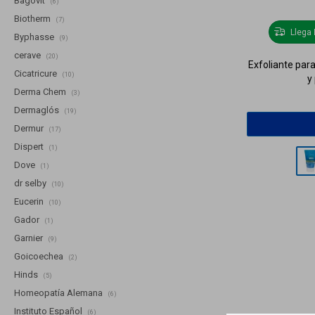
Bagóvit
(6)
Biotherm
(7)
Llega
Byphasse
(9)
cerave
(20)
Exfoliante para
Cicatricure
(10)
y
Derma Chem
(3)
Dermaglós
(19)
Dermur
(17)
Dispert
(1)
Dove
(1)
dr selby
(10)
Eucerin
(10)
Gador
(1)
Garnier
(9)
Goicoechea
(2)
Hinds
(5)
Homeopatía Alemana
(6)
Instituto Español
(6)