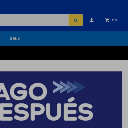
0
$
T
SALE