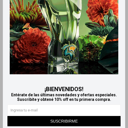
Teatrical Agua micelar 600 ml
Teatrical Crema Facial
- Suavizante
Coreana - 200g
498
343
$
$
¡BIENVENIDOS!
Entérate de las últimas novedades y ofertas especiales.
Suscribite y obtené 10% off en tu primera compra.
SUSCRIBIRME