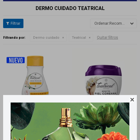
DERMO CUIDADO TEATRICAL
Recomendados
Quitar filtros
Filtrando por:
Dermo cuidado
Teatrical

Llega
MAÑANA
Llega
MAÑANA
Llega
MAÑANA
Llega
MAÑANA