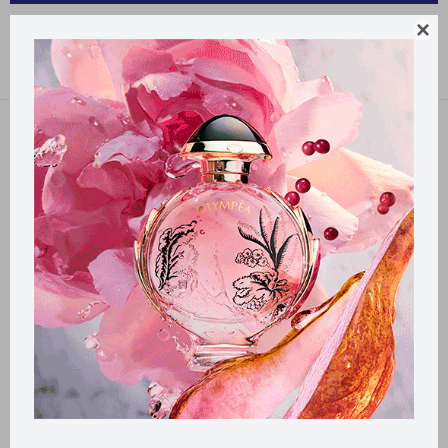
DERMO CUIDADO URUFARMA

Recomendados
Quitar filtros
Filtrando por:
Dermo cuidado
Urufarma
Llega
MAÑANA
Llega
MAÑANA