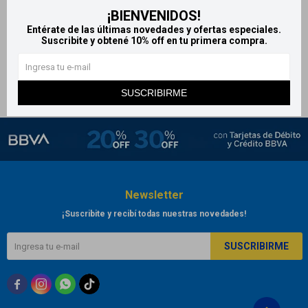
¡BIENVENIDOS!
Macril crema 20 g
Entérate de las últimas novedades y ofertas especiales.
827
$
919
$
Suscribite y obtené 10% off en tu primera compra.
SUSCRIBIRME
Newsletter
¡Suscribite y recibí todas nuestras novedades!
SUSCRIBIRME


