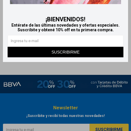
Gel Vaseline original 50 g
Vaseline crema hidratante
para piel seca 298g - Cocoa
242
$
¡BIENVENIDOS!
Radiant
Entérate de las últimas novedades y ofertas especiales.
442
$
Suscribite y obtené 10% off en tu primera compra.
SUSCRIBIRME
Newsletter
¡Suscribite y recibí todas nuestras novedades!
SUSCRIBIRME