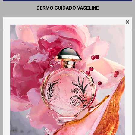
DERMO CUIDADO VASELINE

Recomendados
Quitar filtros
Filtrando por:
Dermo cuidado
Vaseline
Llega
EL LUNES
Llega
EL LUNES
Llega
EL LUNES
Llega
EL LUNES