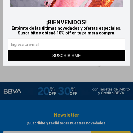
Gersitol Hidrogel 50g
Crema de Ordeñe Apiter -
Dispensador 250 g
927
$
1.030
$
775
¡BIENVENIDOS!
$
Entérate de las últimas novedades y ofertas especiales.
Suscribite y obtené 10% off en tu primera compra.
SUSCRIBIRME
Newsletter
¡Suscribite y recibí todas nuestras novedades!