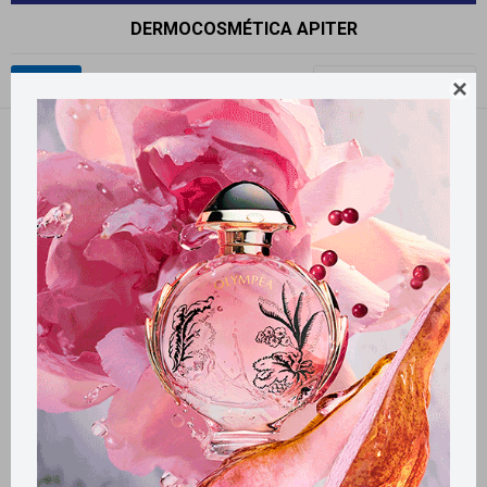
DERMOCOSMÉTICA APITER
Recomendados

Filtrando por:
Apiter
Llega
EL LUNES
Llega
EL LUNES
Llega
EL LUNES
Llega
EL LUNES