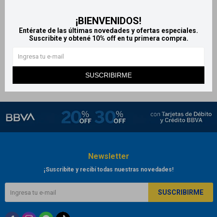
Calypso removedor de
¡BIENVENIDOS!
esmalte semipermanente
Entérate de las últimas novedades y ofertas especiales.
150 ml
Suscribite y obtené 10% off en tu primera compra.
299
$
SUSCRIBIRME
Newsletter
¡Suscribite y recibí todas nuestras novedades!
SUSCRIBIRME