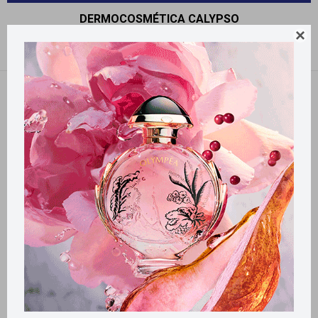
DERMOCOSMÉTICA CALYPSO

Recomendados
Filtrando por:
Calypso
Llega
MAÑANA
Llega
MAÑANA