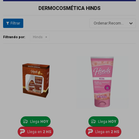
DERMOCOSMÉTICA HINDS
Recomendados
Filtrando por:
Hinds
Llega
HOY
Llega
HOY
Llega en
2 HS
Llega en
2 HS