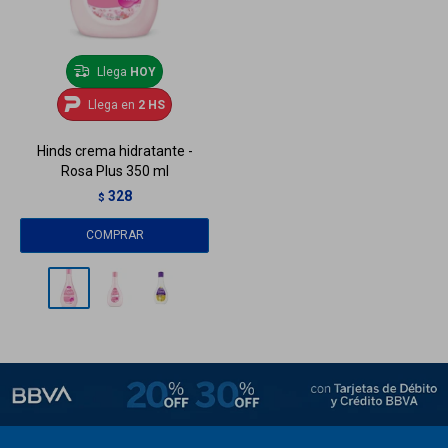
Llega
HOY
Llega en
2 HS
Hinds crema hidratante -
Rosa Plus 350 ml
328
$