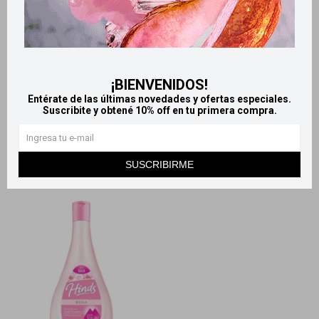
Llega
HOY
Llega
HOY
Llega en
2 HS
Llega en
2 HS
Hinds 250 ml - Hidratación
Pack Hinds Rosa
extrema
539
¡BIENVENIDOS!
$
292
$
Entérate de las últimas novedades y ofertas especiales.
Suscribite y obtené 10% off en tu primera compra.
SUSCRIBIRME