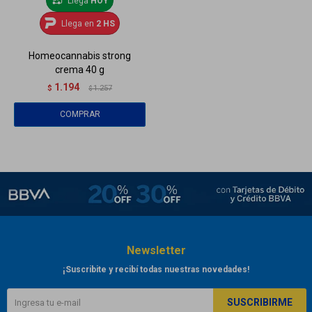
Llega
HOY
Llega en
2 HS
Homeocannabis strong
crema 40 g
1.194
$
1.257
$
Newsletter
¡Suscribite y recibí todas nuestras novedades!
SUSCRIBIRME