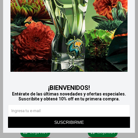
Homeopatía Alemana
Pomada de caléndula
pomada Hemorroidal 40 g
Homeopatía Alemana 40 g
536
564
$
564
$
$
¡BIENVENIDOS!
Entérate de las últimas novedades y ofertas especiales.
Suscribite y obtené 10% off en tu primera compra.
SUSCRIBIRME
Llega
HOY
Llega
HOY