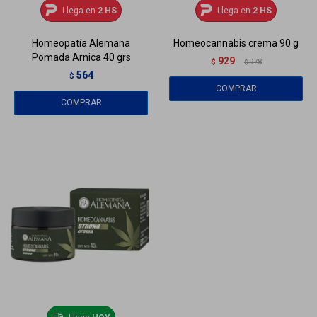
Llega en
2 HS
Llega en
2 HS
Homeopatía Alemana
Homeocannabis crema 90 g
Pomada Arnica 40 grs
929
$
978
$
564
$