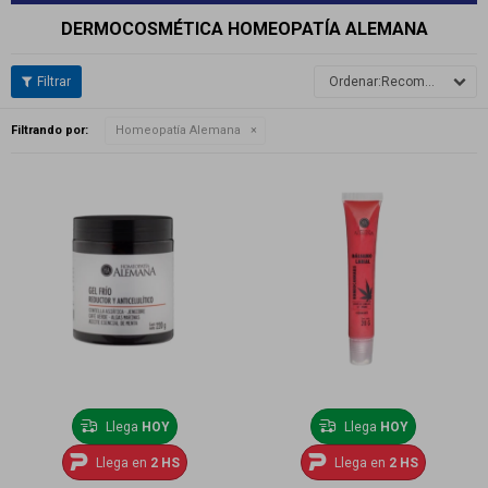
DERMOCOSMÉTICA HOMEOPATÍA ALEMANA
Recomendados
Filtrando por:
Homeopatía Alemana
Llega
HOY
Llega
HOY
Llega en
2 HS
Llega en
2 HS