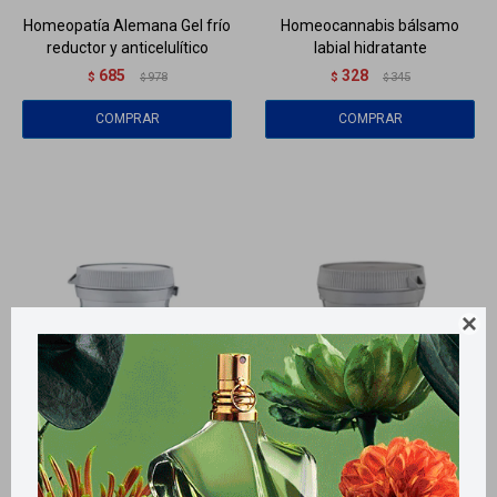
Homeopatía Alemana Gel frío
Homeocannabis bálsamo
reductor y anticelulítico
labial hidratante
685
328
$
978
$
345
$
$

Llega
HOY
Llega
HOY
Llega en
2 HS
Llega en
2 HS