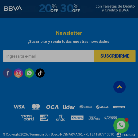
Newsletter
¡Suscribite y recibí todas nuestras novedades!
SUSCRIBIRME



© Copyright 2026 / Farmacia Don Bosco NESMARMA SRL - RUT 211587710010