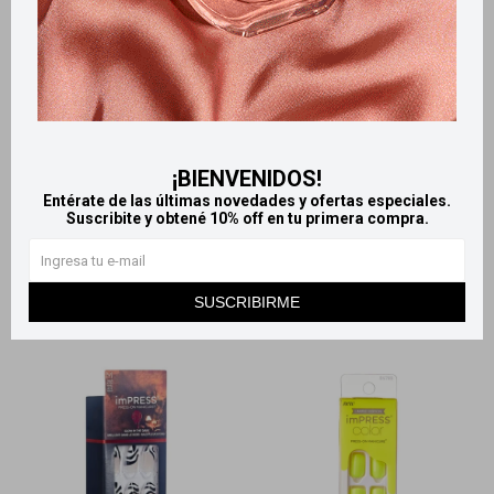
Llega
HOY
Llega
HOY
Llega
HOY
Llega
HOY
Uñas Postizas Impress
Uñas Postizas Impress
Adhesivo Extra - Classic
Autoadhesivas color FX -
French
Rebel
¡BIENVENIDOS!
860
925
$
$
Entérate de las últimas novedades y ofertas especiales.
Suscribite y obtené 10% off en tu primera compra.
SUSCRIBIRME