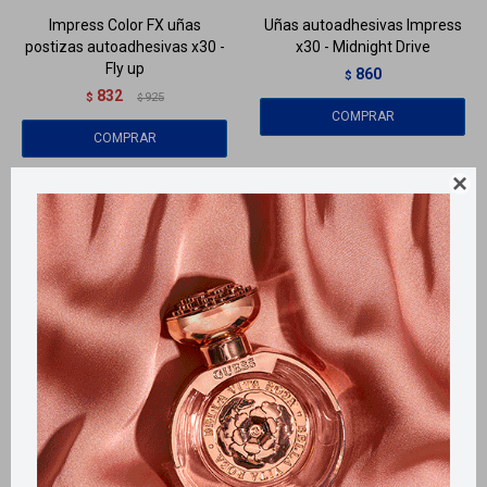
Impress Color FX uñas
Uñas autoadhesivas Impress
postizas autoadhesivas x30 -
x30 - Midnight Drive
Fly up
860
$
832
$
925
$
