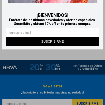
Dermazina Ag crema
sulfadiazina de plata +
¡BIENVENIDOS!
Clorhexidina - 50 g
Entérate de las últimas novedades y ofertas especiales.
546
$
606
$
Suscribite y obtené 10% off en tu primera compra.
SUSCRIBIRME
Newsletter
¡Suscribite y recibí todas nuestras novedades!
SUSCRIBIRME