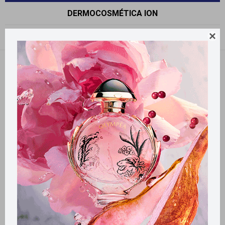
DERMOCOSMÉTICA ION

Recomendados
Filtrando por:
Ion
Llega
EL LUNES
Llega
EL LUNES