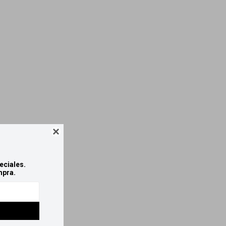

eciales.
mpra.