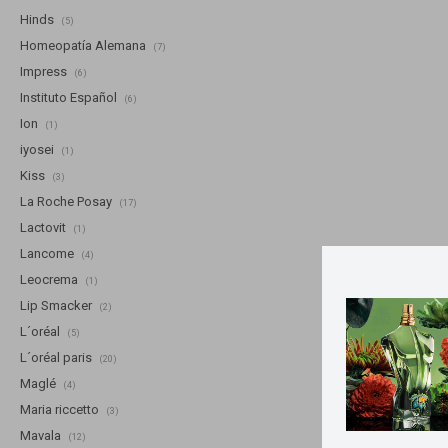
Hinds
(5)
Homeopatía Alemana
(7)
Impress
(6)
Instituto Español
(6)
Ion
(1)
iyosei
(1)
Kiss
(3)
La Roche Posay
(17)
Lactovit
(1)
Lancome
(4)
Leocrema
(1)
Lip Smacker
(2)
L´oréal
(5)
L´oréal paris
(20)
Maglé
(4)
Maria riccetto
(3)
Mavala
(12)