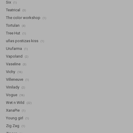
Six
(1)
Teatrical
(3)
The color workshop
(1)
Tortulan
(4)
Tree Hut
(1)
uñas postizas kiss
(1)
Urufarma
(1)
Vapoland
(2)
Vaseline
(3)
Vichy
(16)
Villeneuve
(1)
Vinilady
(2)
Vogue
(16)
Wet n Wild
(22)
XanaPie
(1)
Young girl
(1)
Zig Zag
(1)