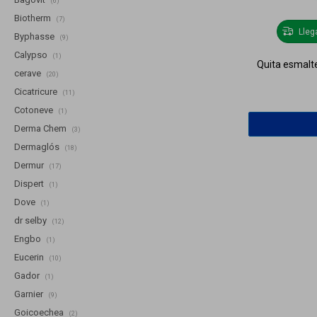
(6)
Biotherm
(7)
Lle
Byphasse
(9)
Calypso
(1)
Quita esmalte
cerave
(20)
Cicatricure
(11)
Cotoneve
(1)
Derma Chem
(3)
Dermaglós
(18)
Dermur
(17)
Dispert
(1)
Dove
(1)
dr selby
(12)
Engbo
(1)
Eucerin
(10)
Gador
(1)
Garnier
(9)
Goicoechea
(2)