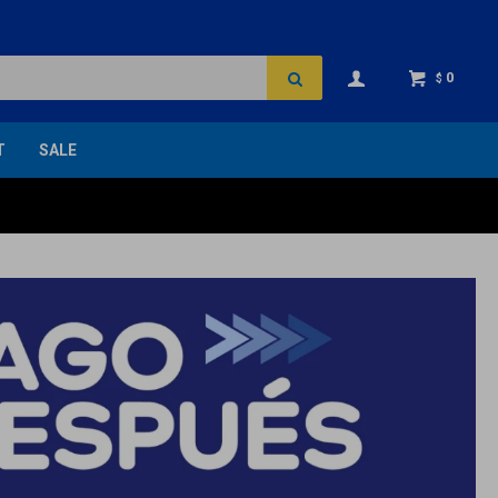
0
$
T
SALE