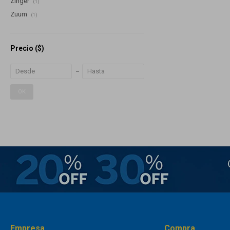
Zinger
(1)
Zuum
(1)
Precio
($)
OK
Empresa
Compra