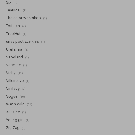
Six
(1)
Teatrical
(3)
The color workshop
(1)
Tortulan
(4)
Tree Hut
(1)
uñas postizas kiss
(1)
Urufarma
(1)
Vapoland
(2)
Vaseline
(3)
Vichy
(16)
Villeneuve
(1)
Vinilady
(2)
Vogue
(16)
Wet n Wild
(22)
XanaPie
(1)
Young girl
(1)
Zig Zag
(1)