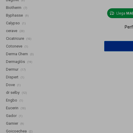
(6)
Biotherm
(7)
Llega
MA
Byphasse
(9)
Calypso
(1)
Perf
cerave
(20)
Cicatricure
(10)
Cotoneve
(1)
Derma Chem
(3)
Dermaglós
(19)
Dermur
(17)
Dispert
(1)
Dove
(1)
dr selby
(12)
Engbo
(1)
Eucerin
(10)
Gador
(1)
Garnier
(9)
Goicoechea
(2)