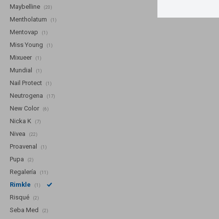
Maybelline
(20)
Mentholatum
(1)
Mentovap
(1)
Miss Young
(1)
Mixueer
(1)
Mundial
(1)
Nail Protect
(1)
Neutrogena
(17)
New Color
(6)
Nicka K
(7)
Nivea
(22)
Proavenal
(1)
Pupa
(2)
Regalería
(11)
Rimkle
(1)
Risqué
(2)
Seba Med
(2)