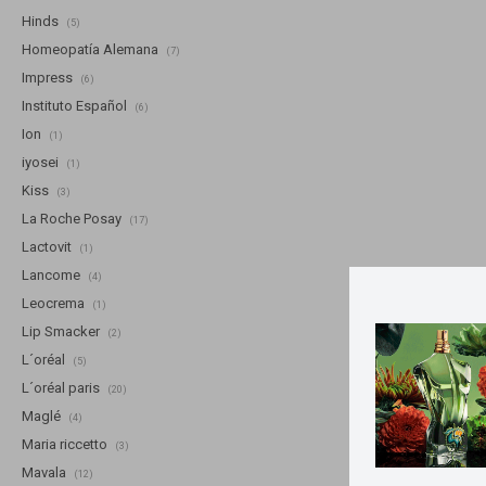
Hinds
(5)
Homeopatía Alemana
(7)
Impress
(6)
Instituto Español
(6)
Ion
(1)
iyosei
(1)
Kiss
(3)
La Roche Posay
(17)
Lactovit
(1)
Lancome
(4)
Leocrema
(1)
Lip Smacker
(2)
L´oréal
(5)
L´oréal paris
(20)
Maglé
(4)
Maria riccetto
(3)
Mavala
(12)