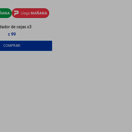
ÑANA
Llega
MAÑANA
ilador de cejas x3
99
$