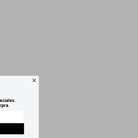

eciales.
mpra.