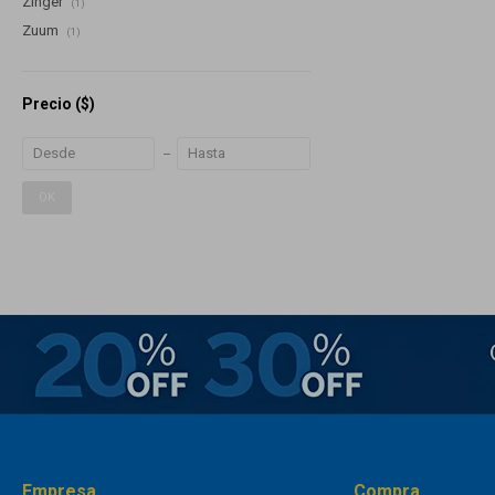
Zinger
(1)
Zuum
(1)
Precio
($)
OK
Empresa
Compra