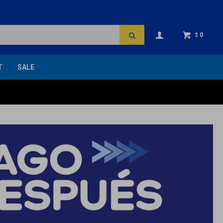
0
$
T
SALE