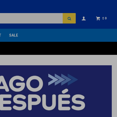
0
$
T
SALE