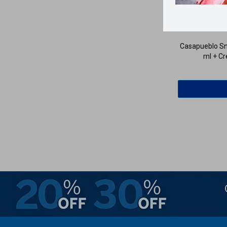
Llega
EL 
Casapueblo Sn
ml + Cr