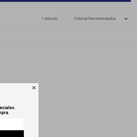
1 artículo
Recomendados

eciales.
mpra.