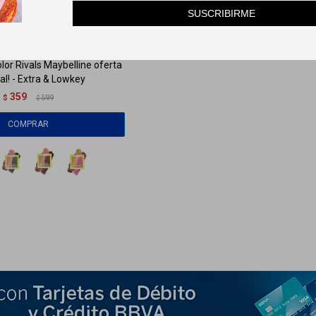
SUSCRIBIRME
ga
HOY
Llega
HOY
or Rivals Maybelline oferta
al! - Extra & Lowkey
359
$
599
$