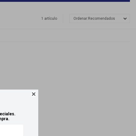
1 artículo
Recomendados

eciales.
mpra.