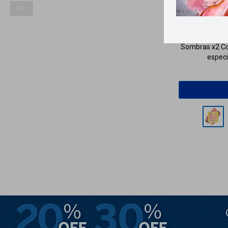
OK
Lle
Sombras x2 Col
especi