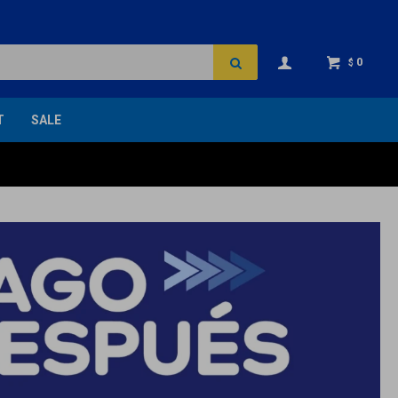
0
$
T
SALE