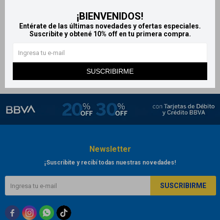
Rue Pergolese Pour Homme
¡BIENVENIDOS!
edt 100 ml
Entérate de las últimas novedades y ofertas especiales.
Suscribite y obtené 10% off en tu primera compra.
2.460
$
SUSCRIBIRME
Newsletter
¡Suscribite y recibí todas nuestras novedades!
SUSCRIBIRME


