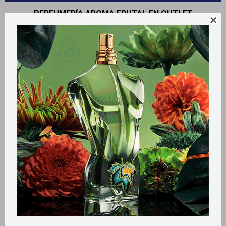
PERFUMERÍA AROMA FRUTAL EN OUTLET

Recomendados
Quitar filtros
Filtrando por:
Perfumería
Aroma:
Frutal
Llega
EL LUNES
Llega
EL LUNES