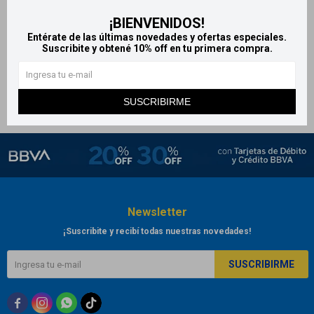
Caja bombones de chocolate
¡BIENVENIDOS!
y avellanas Avello - x15
Entérate de las últimas novedades y ofertas especiales.
525
Suscribite y obtené 10% off en tu primera compra.
$
SUSCRIBIRME
Newsletter
¡Suscribite y recibí todas nuestras novedades!
SUSCRIBIRME


