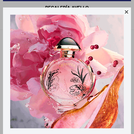
REGALERÍA AVELLO

Recomendados
Filtrando por:
Avello
Llega
MAÑANA
Llega
MAÑANA