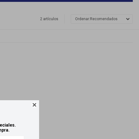
2 artículos
Recomendados

eciales.
mpra.