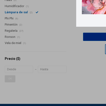
(3)
Humidificador
(1)
Llega
MA
Lámpara de sal
(2)
Phi Phi
(9)
Lámpara de sal
Pimentón
(2)
Regalería
(27)
Ronson
(1)
Vela de miel
(1)
Precio
($)
OK