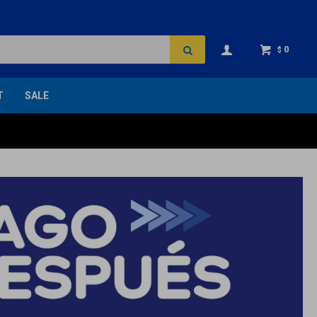
0
$
T
SALE