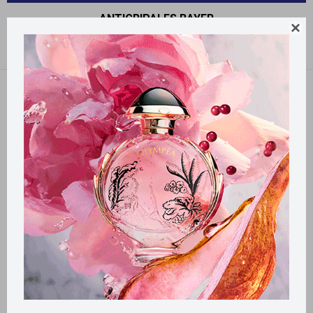
ANTIGRIPALES BAYER

Recomendados
Quitar filtros
Filtrando por:
Antigripales
Bayer
Llega
MAÑANA
Llega
MAÑANA