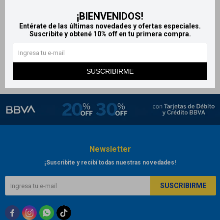
Caja Aspirina C caliente x12
¡BIENVENIDOS!
sobres
Entérate de las últimas novedades y ofertas especiales.
Suscribite y obtené 10% off en tu primera compra.
631
$
701
$
SUSCRIBIRME
Newsletter
¡Suscribite y recibí todas nuestras novedades!
SUSCRIBIRME


