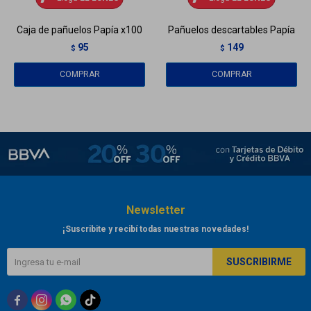
Caja de pañuelos Papía x100
Pañuelos descartables Papía
95
149
$
$
Newsletter
¡Suscribite y recibí todas nuestras novedades!
SUSCRIBIRME


