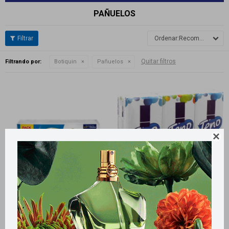
PAÑUELOS
Recomendados
Quitar filtros
Filtrando por:
Botiquin
Pañuelos

Llega
EL LUNES
Llega
EL LUNES
Llega
EL LUNES
Llega
EL LUNES