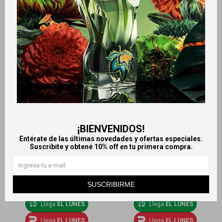
Elite pack x10 pañuelos
Pañuelos descartables x6
descartables
Teno
199
79
$
$
¡BIENVENIDOS!
Entérate de las últimas novedades y ofertas especiales.
Suscribite y obtené 10% off en tu primera compra.
SUSCRIBIRME
Llega
EL LUNES
Llega
EL LUNES
Llega
EL LUNES
Llega
EL LUNES