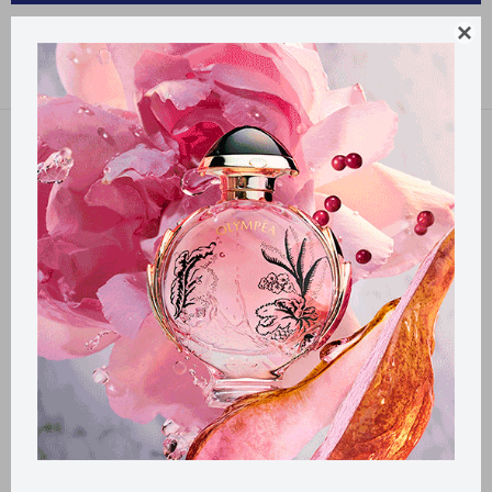
BOTIQUIN OXFORD

Recomendados
Quitar filtros
Filtrando por:
Botiquin
Oxford
Llega
EL LUNES
Llega
EL LUNES