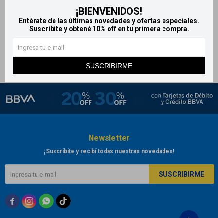
¡BIENVENIDOS!
Alcohol en gel 40 g Oxford
Entérate de las últimas novedades y ofertas especiales.
117
$
Suscribite y obtené 10% off en tu primera compra.
SUSCRIBIRME
Newsletter
¡Suscribite y recibí todas nuestras novedades!
SUSCRIBIRME


