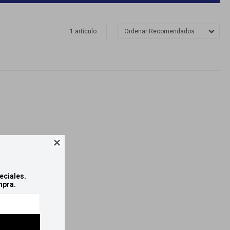
1 artículo
Recomendados

eciales.
mpra.