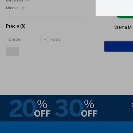
Megalabs
(7)
Micolis
(1)
Lle
Precio
($)
Crema Mic
OK