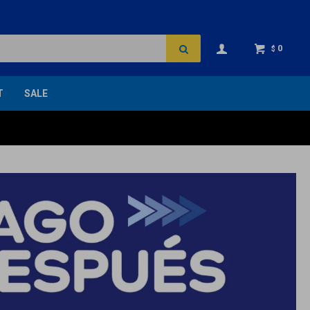
0
$
T
SALE