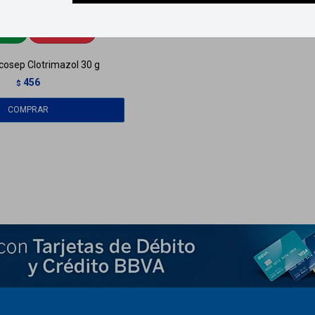
ga
HOY
Llega
HOY
osep Clotrimazol 30 g
456
$