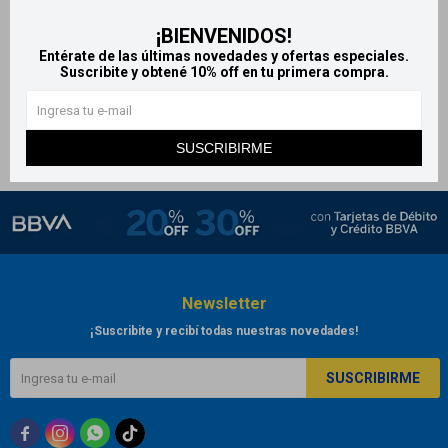
Hiprocel hipromelosa 0.5%
¡BIENVENIDOS!
gotas oftálmicas
Entérate de las últimas novedades y ofertas especiales.
674
Suscribite y obtené 10% off en tu primera compra.
$
709
$
SUSCRIBIRME
Newsletter
¡Suscribite y recibí todas nuestras novedades!
SUSCRIBIRME


