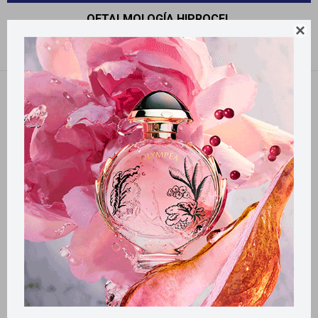
OFTALMOLOGÍA HIPROCEL

Recomendados
Quitar filtros
Filtrando por:
Oftalmología
Hiprocel
Llega
HOY
Llega
HOY