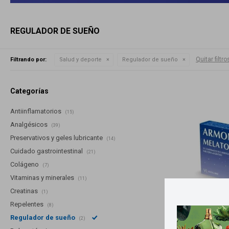
REGULADOR DE SUEÑO
Quitar filtro
Filtrando por:
Salud y deporte
Regulador de sueño
Categorías
Antiinflamatorios
(15)
Analgésicos
(39)
Preservativos y geles lubricante
(14)
Cuidado gastrointestinal
(21)
Colágeno
(7)
Vitaminas y minerales
(11)
Creatinas
(1)
Repelentes
(8)
Regulador de sueño
(2)