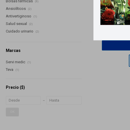
Bolsas térmicas
(9)
Ansiolíticos
(2)
Llega
Antivertiginoso
(1)
Salud sexual
(2)
Armonil -
Cuidado urinario
(2)
Marcas
Servi medic
(1)
Teva
(1)
Precio
($)
OK