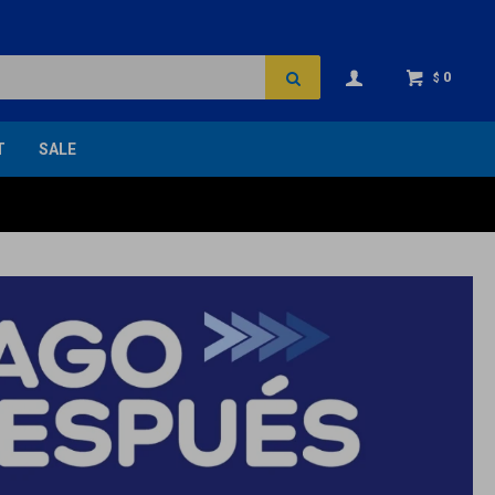
0
$
T
SALE