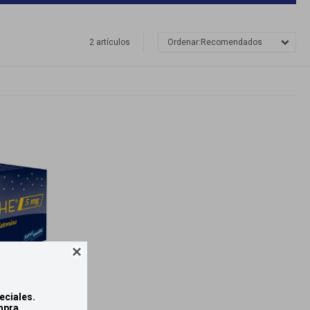
2 artículos
Recomendados

eciales.
mpra.