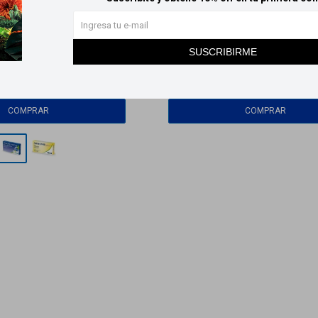
HOY
Llega en
2 HS
Llega
HOY
Llega en
SUSCRIBIRME
 Noche melatonina x30
Melanoche 5 mg - 60 Compr
626
2.028
$
$