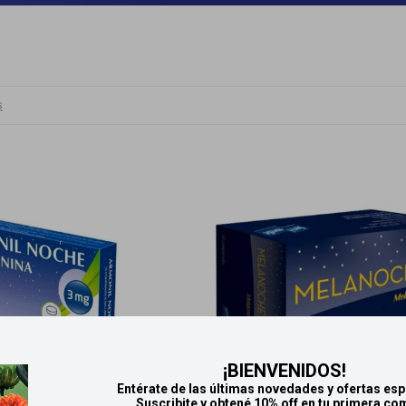
s
¡BIENVENIDOS!
Entérate de las últimas novedades y ofertas esp
Suscribite y obtené 10% off en tu primera co