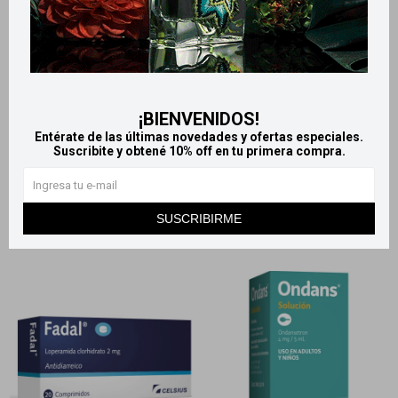
Llega
MAÑANA
Llega
MAÑANA
Llega
MAÑANA
Llega
MAÑANA
¡BIENVENIDOS!
Gelal suspensión - 360 ML
Reflugel antireflujo 360 ml
Entérate de las últimas novedades y ofertas especiales.
1.017
1.171
$
1.130
$
1.301
$
$
Suscribite y obtené 10% off en tu primera compra.
SUSCRIBIRME