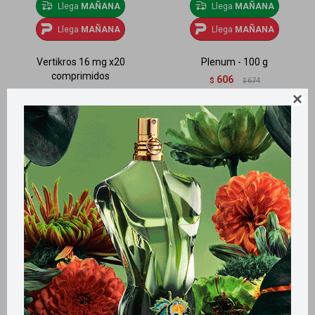
Llega
MAÑANA
Llega
MAÑANA
Llega
MAÑANA
Llega
MAÑANA
Vertikros 16 mg x20
Plenum - 100 g
comprimidos
606
$
674
$
430
$
478
$
