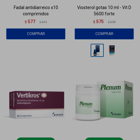
Fadal antidiarreico x10
Viosterol gotas 10 ml - Vit D
comprimidos
5600 forte
577
575
$
641
$
639
$
$