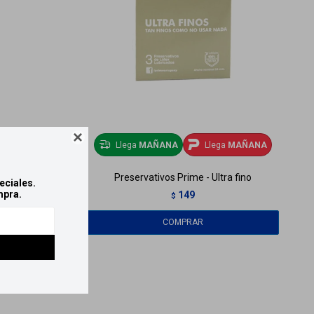

AÑANA
Llega
MAÑANA
Llega
MAÑANA
me
Preservativos Prime - Ultra fino
eciales.
mpra.
149
$