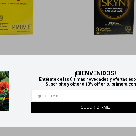
ÑANA
Llega
MAÑANA
Llega
MAÑANA
Llega
M
¡BIENVENIDOS!
vativos Mega Prime
Preservativos Skyn Pri
Entérate de las últimas novedades y ofertas esp
Suscribite y obtené 10% off en tu primera co
149
195
$
$
SUSCRIBIRME