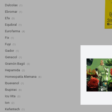
Dulcolax
(1)
Ebromar
(1)
Efa
(3)
Equibral
(1)
Eurofarma
(4)
Fix
(1)
Fuyi
(1)
Gador
(1)
Llega
MA
Genacol
(1)
Preser
Gramón Bagó
(3)
Hepamida
(2)
Homeopatía Alemana
(6)
Ibuevanol
(1)
Ibupirac
(6)
Icu Vita
(3)
Ion
(2)
Kefentech
(1)