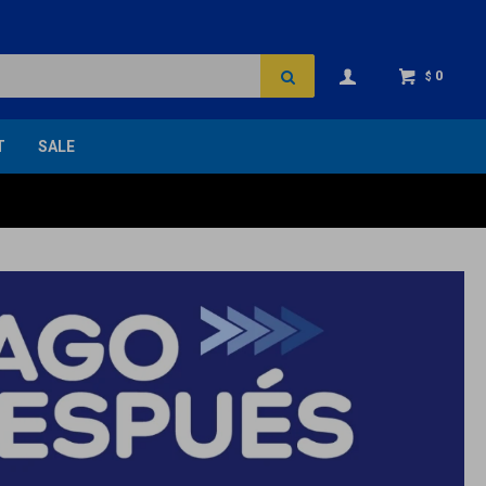
0
$
T
SALE