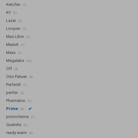
Ketofen
(1)
KY
(2)
Lazar
(2)
Livopen
(1)
Mas Libre
(1)
Maxivit
(1)
Maxx
(1)
Megalabs
(10)
Off
(4)
Orto Pahuer
(5)
Perfectil
(1)
perifar
(2)
Pharmaton
(1)
Prime
(6)
promofarma
(1)
Qualivits
(3)
ready warm
(8)