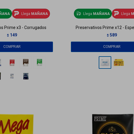
ÑANA
Llega
MAÑANA
Llega
MAÑANA
Llega
M
os Prime x3 - Corrugados
Preservativos Prime x12 - Esp
149
589
$
$