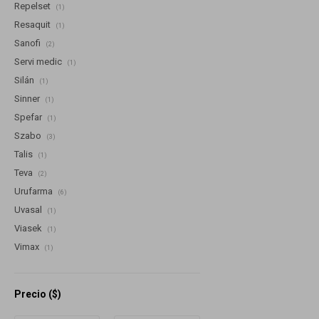
Repelset
(1)
Resaquit
(1)
Sanofi
(2)
Servi medic
(1)
Silán
(1)
Sinner
(1)
Spefar
(1)
Szabo
(3)
Talis
(1)
Teva
(2)
Urufarma
(6)
Uvasal
(1)
Viasek
(1)
Vimax
(1)
Precio
($)