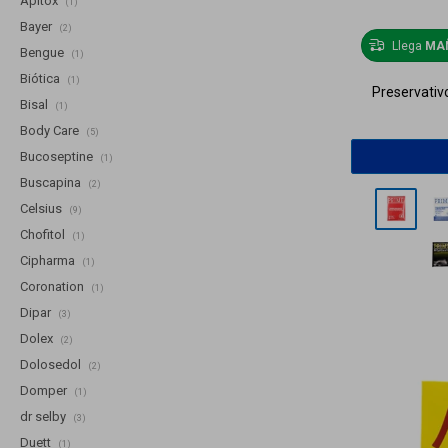
Apitox
(1)
Bayer
(2)
Llega
MA
Bengue
(1)
Biótica
(1)
Preservativ
Bisal
(1)
Body Care
(5)
Bucoseptine
(1)
Buscapina
(2)
Celsius
(9)
Chofitol
(1)
Cipharma
(1)
Coronation
(1)
Dipar
(3)
Dolex
(2)
Dolosedol
(2)
Domper
(1)
dr selby
(3)
Duett
(1)