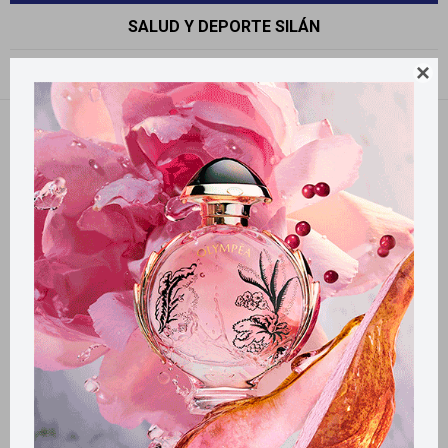
SALUD Y DEPORTE SILÁN

Recomendados
Quitar filtros
Filtrando por:
Salud y deporte
Silán
Llega
HOY
Llega
HOY