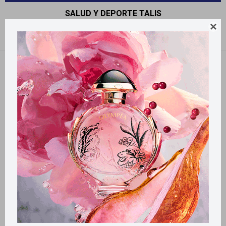
SALUD Y DEPORTE TALIS

Recomendados
Quitar filtros
Filtrando por:
Salud y deporte
Talis
Llega
HOY
Llega
HOY