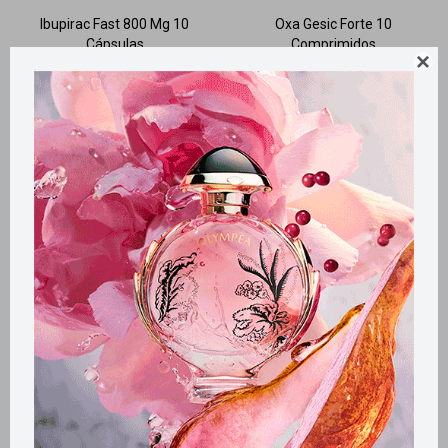
Ibupirac Fast 800 Mg 10
Oxa Gesic Forte 10
Cápsulas
Comprimidos

277
379
$
308
$
$
Llega
MAÑANA
Llega
MAÑANA
Llega
MAÑANA
Llega
MAÑANA