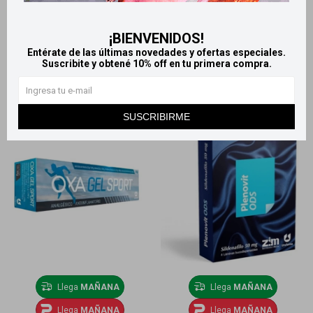
Prurisedán Crema 30g
Prurisedan Loción 60ml
¡BIENVENIDOS!
453
579
$
503
$
644
$
$
Entérate de las últimas novedades y ofertas especiales.
Suscribite y obtené 10% off en tu primera compra.
SUSCRIBIRME
Llega
MAÑANA
Llega
MAÑANA
Llega
MAÑANA
Llega
MAÑANA