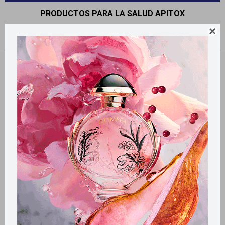
PRODUCTOS PARA LA SALUD APITOX

Recomendados
Filtrando por:
Apitox
Llega
HOY
Llega en
2 HS