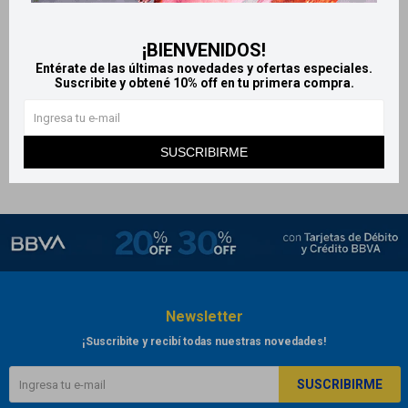
Apitox - x3 Parches
autoadhesivos
¡BIENVENIDOS!
847
$
891
$
Entérate de las últimas novedades y ofertas especiales.
Suscribite y obtené 10% off en tu primera compra.
SUSCRIBIRME
Newsletter
¡Suscribite y recibí todas nuestras novedades!
SUSCRIBIRME