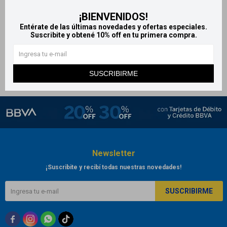
Bucoseptine blister 9
¡BIENVENIDOS!
caramelos
Entérate de las últimas novedades y ofertas especiales.
467
Suscribite y obtené 10% off en tu primera compra.
$
SUSCRIBIRME
Newsletter
¡Suscribite y recibí todas nuestras novedades!
SUSCRIBIRME


