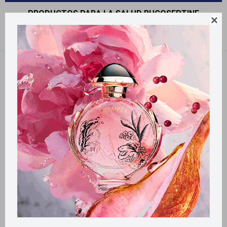
PRODUCTOS PARA LA SALUD BUCOSEPTINE

Recomendados
Filtrando por:
Bucoseptine
Llega
HOY
Llega en
2 HS