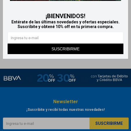
Chofitol digestivo natural -
Gotas 120 ml
¡BIENVENIDOS!
1.040
$
Entérate de las últimas novedades y ofertas especiales.
Suscribite y obtené 10% off en tu primera compra.
SUSCRIBIRME
Newsletter
¡Suscribite y recibí todas nuestras novedades!
SUSCRIBIRME