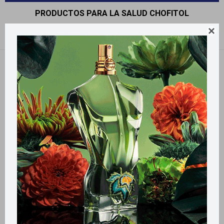
PRODUCTOS PARA LA SALUD CHOFITOL

Recomendados
Filtrando por:
Chofitol
Llega
MAÑANA
Llega
MAÑANA