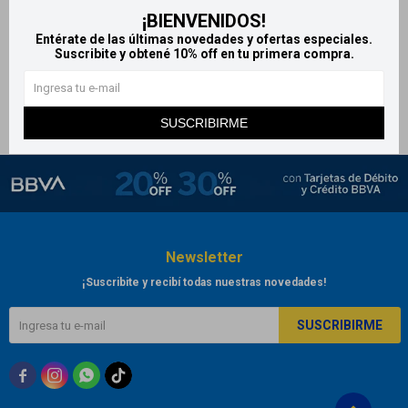
¡BIENVENIDOS!
Oxímetro para dedo PC-60B
Entérate de las últimas novedades y ofertas especiales.
1.449
$
Suscribite y obtené 10% off en tu primera compra.
SUSCRIBIRME
Newsletter
¡Suscribite y recibí todas nuestras novedades!
SUSCRIBIRME


