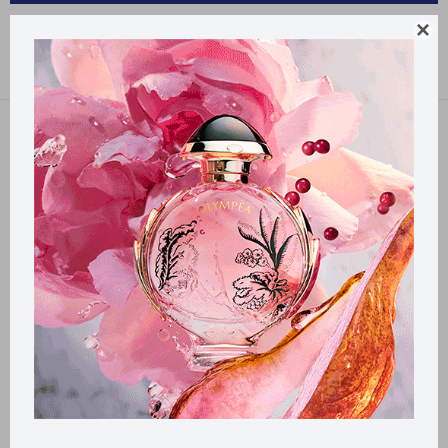
PRODUCTOS PARA LA SALUD CREATIVE MEDICAL

Recomendados
Filtrando por:
Creative Medical
Llega
MAÑANA
Llega
MAÑANA