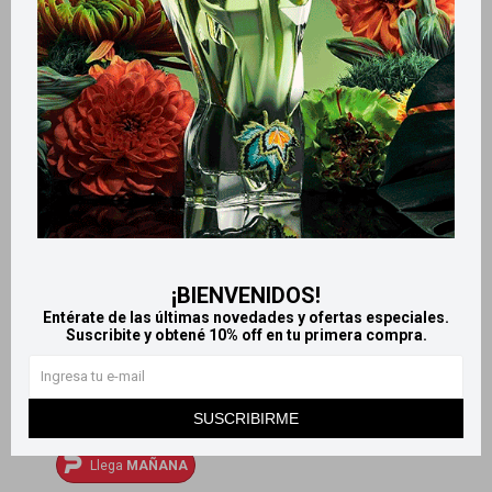
Dolex 500 x50 comprimidos
Dolex Grip x8 comprimidos
459
185
$
510
$
205
$
$
¡BIENVENIDOS!
Entérate de las últimas novedades y ofertas especiales.
Suscribite y obtené 10% off en tu primera compra.
SUSCRIBIRME
Llega
MAÑANA
Llega
MAÑANA