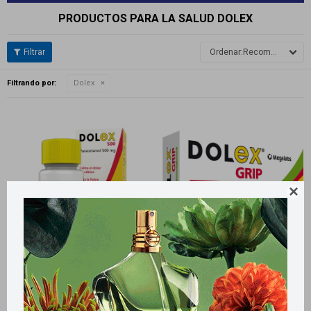
PRODUCTOS PARA LA SALUD DOLEX
Recomendados
Filtrando por:
Dolex

Llega
MAÑANA
Llega
MAÑANA
Llega
MAÑANA
Llega
MAÑANA