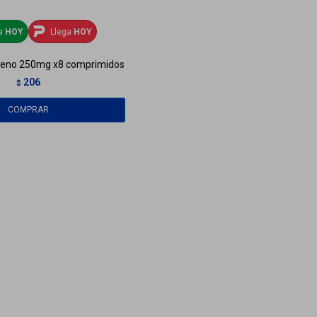
ga
HOY
Llega
HOY
xeno 250mg x8 comprimidos
206
$