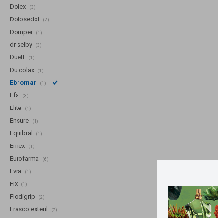
Dolex
(3)
Dolosedol
(2)
Domper
(1)
dr selby
(3)
Duett
(1)
Dulcolax
(1)
Ebromar
(1)
Efa
(3)
Elite
(1)
Ensure
(1)
Equibral
(1)
Ernex
(1)
Eurofarma
(6)
Evra
(1)
Fix
(1)
Flodigrip
(2)
Frasco esteril
(2)