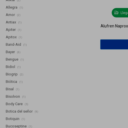
(2)
Allegra
(1)
Lle
Amor
(2)
Antiax
(1)
Alufren Napro
Apiter
(1)
Apitox
(1)
Band-Aid
(1)
Bayer
(6)
Bengue
(1)
Bidiol
(1)
Biogrip
(2)
Biótica
(1)
Bisal
(1)
Bisolvon
(1)
Body Care
(5)
Botica del señor
(9)
Botiquin
(1)
Bucoseptine
(1)