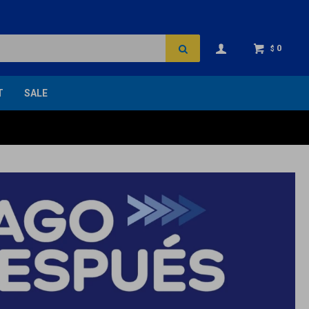
0
$
T
SALE