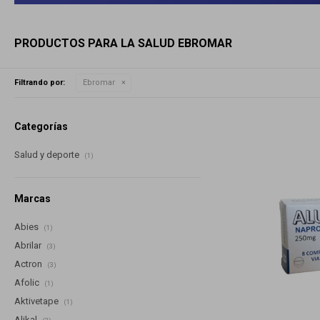
PRODUCTOS PARA LA SALUD EBROMAR
Filtrando por:
Ebromar
Categorías
Salud y deporte
(1)
Marcas
Abies
(1)
Abrilar
(3)
Actron
(3)
Afolic
(1)
Aktivetape
(1)
Alikal