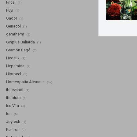
Frical
(1)
Fuyi
(1)
Gador
(1)
Genacol
(1)
geratherm
(2)
Ginplus Baliarda
(1)
Gramón Bagó
(7)
Hedelix
(1)
Hepamida
(2)
Hiprocel
(1)
Homeopatía Alemana
(16)
Ibuevanol
(1)
Ibupirac
(6)
Icu Vita
(5)
Ion
(5)
Joytech
(1)
Kalitron
(3)