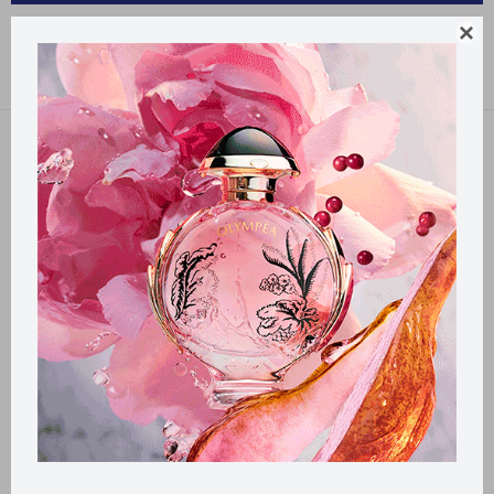
PRODUCTOS PARA LA SALUD FRICAL

Recomendados
Filtrando por:
Frical
Llega
HOY
Llega en
2 HS