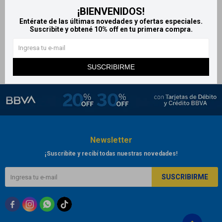
¡BIENVENIDOS!
Frical tiras nasales x10 u
Entérate de las últimas novedades y ofertas especiales.
278
$
Suscribite y obtené 10% off en tu primera compra.
SUSCRIBIRME
Newsletter
¡Suscribite y recibí todas nuestras novedades!
SUSCRIBIRME


