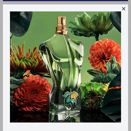
PRODUCTOS PARA LA SALUD GENACOL

Recomendados
Filtrando por:
Genacol
Llega
MAÑANA
Llega
MAÑANA