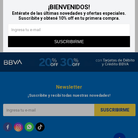
¡BIENVENIDOS!
Colágeno Genacol
Entérate de las últimas novedades y ofertas especiales.
1.790
$
Suscribite y obtené 10% off en tu primera compra.
SUSCRIBIRME
Newsletter
¡Suscribite y recibí todas nuestras novedades!
SUSCRIBIRME


