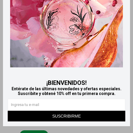
Kalitron Jarabe 60 Ml
Kalitron Simple - 20
Comprimidos Recubiertos
439
$
602
$
¡BIENVENIDOS!
Entérate de las últimas novedades y ofertas especiales.
Suscribite y obtené 10% off en tu primera compra.
SUSCRIBIRME