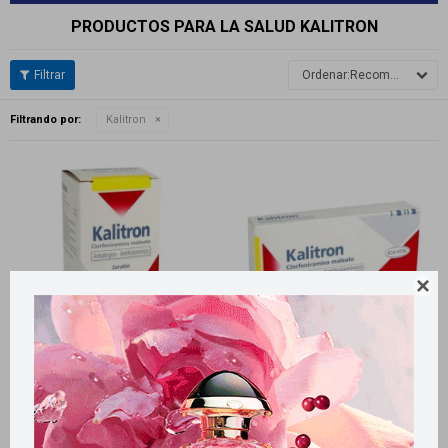
PRODUCTOS PARA LA SALUD KALITRON
Recomendados
Filtrando por:
Kalitron

Llega
HOY
Llega
HOY
Llega en
2 HS
Llega en
2 HS